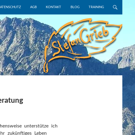
NGEN
ATENSCHUTZ
AGB
KONTAKT
BLOG
TRAINING
eratung
hensweise unterstütze ich
Ihr zukünftiges Leben