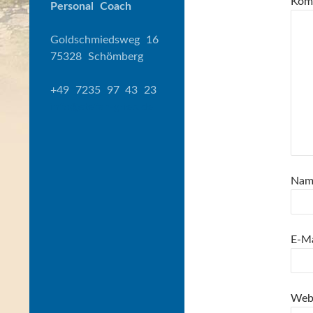
Kom
Personal Coach
Goldschmiedsweg 16
75328 Schömberg
+49 7235 97 43 23
info@stefan-grieb.de
Na
E-M
Web