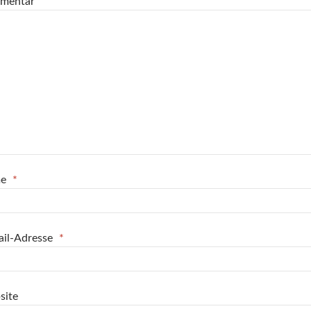
mentar
me
*
ail-Adresse
*
site