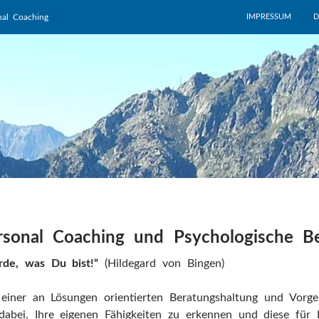
ZUM INHALT SPRI
nal Coaching
IMPRESSUM
D
rsonal Coaching und Psychologische B
rde, was Du bist!“
(Hildegard von Bingen)
einer an Lösungen orientierten Beratungshaltung und Vorge
dabei, Ihre eigenen Fähigkeiten zu erkennen und diese für 