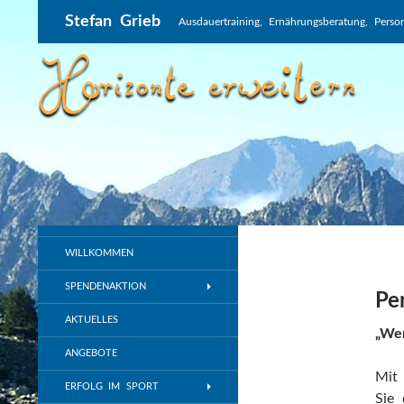
Suchen
Stefan Grieb
Ausdauertraining, Ernährungsberatung, Perso
WILLKOMMEN
SPENDENAKTION
Pe
AKTUELLES
„We
ANGEBOTE
Mit 
ERFOLG IM SPORT
Sie 