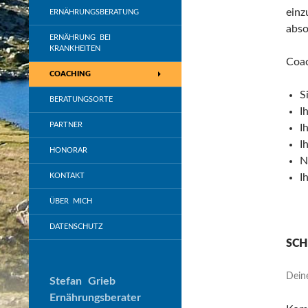
einz
ERNÄHRUNGSBERATUNG
abso
ERNÄHRUNG BEI
KRANKHEITEN
Coac
COACHING
S
BERATUNGSORTE
I
PARTNER
I
I
HONORAR
N
KONTAKT
I
ÜBER MICH
DATENSCHUTZ
SCH
Dein
Stefan Grieb
Ernährungsberater