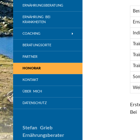
ERNÄHRUNGSBERATUNG
Ber
ERNÄHRUNG BEI
Ern
KRANKHEITEN
Ind
COACHING
Tra
BERATUNGSORTE
Tra
PARTNER
Tra
HONORAR
Son
KONTAKT
Wei
ÜBER MICH
DATENSCHUTZ
Erst
Bei 
Stefan Grieb
Ernährungsberater