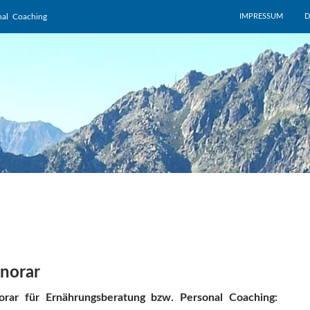
ZUM INHALT SPRI
nal Coaching
IMPRESSUM
D
norar
orar für Ernährungsberatung bzw. Personal Coaching: