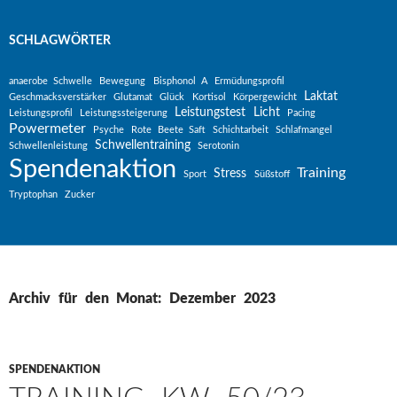
SCHLAGWÖRTER
anaerobe Schwelle
Bewegung
Bisphonol A
Ermüdungsprofil
Laktat
Geschmacksverstärker
Glutamat
Glück
Kortisol
Körpergewicht
Leistungstest
Licht
Leistungsprofil
Leistungssteigerung
Pacing
Powermeter
Psyche
Rote Beete Saft
Schichtarbeit
Schlafmangel
Schwellentraining
Schwellenleistung
Serotonin
Spendenaktion
Training
Stress
Sport
Süßstoff
Tryptophan
Zucker
Archiv für den Monat: Dezember 2023
SPENDENAKTION