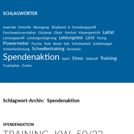
SCHLAGWÖRTER
anaerobe Schwelle
Bewegung
Bisphonol A
Ermüdungsprofil
Laktat
Geschmacksverstärker
Glutamat
Glück
Kortisol
Körpergewicht
Leistungstest
Licht
Leistungsprofil
Leistungssteigerung
Pacing
Powermeter
Psyche
Rote Beete Saft
Schichtarbeit
Schlafmangel
Schwellentraining
Schwellenleistung
Serotonin
Spendenaktion
Training
Stress
Sport
Süßstoff
Tryptophan
Zucker
Schlagwort-Archiv: Spendenaktion
SPENDENAKTION