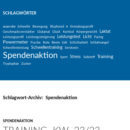
SCHLAGWÖRTER
anaerobe Schwelle
Bewegung
Bisphonol A
Ermüdungsprofil
Laktat
Geschmacksverstärker
Glutamat
Glück
Kortisol
Körpergewicht
Leistungstest
Licht
Leistungsprofil
Leistungssteigerung
Pacing
Powermeter
Psyche
Rote Beete Saft
Schichtarbeit
Schlafmangel
Schwellentraining
Schwellenleistung
Serotonin
Spendenaktion
Training
Stress
Sport
Süßstoff
Tryptophan
Zucker
Schlagwort-Archiv: Spendenaktion
SPENDENAKTION