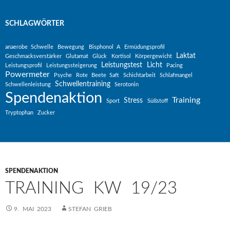
SCHLAGWÖRTER
anaerobe Schwelle
Bewegung
Bisphonol A
Ermüdungsprofil
Laktat
Geschmacksverstärker
Glutamat
Glück
Kortisol
Körpergewicht
Leistungstest
Licht
Leistungsprofil
Leistungssteigerung
Pacing
Powermeter
Psyche
Rote Beete Saft
Schichtarbeit
Schlafmangel
Schwellentraining
Schwellenleistung
Serotonin
Spendenaktion
Training
Stress
Sport
Süßstoff
Tryptophan
Zucker
SPENDENAKTION
TRAINING KW 19/23
9. MAI 2023
STEFAN GRIEB