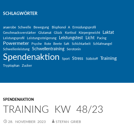
SCHLAGWÖRTER
anaerobe Schwelle
Bewegung
Bisphonol A
Ermüdungsprofil
Laktat
Geschmacksverstärker
Glutamat
Glück
Kortisol
Körpergewicht
Leistungstest
Licht
Leistungsprofil
Leistungssteigerung
Pacing
Powermeter
Psyche
Rote Beete Saft
Schichtarbeit
Schlafmangel
Schwellentraining
Schwellenleistung
Serotonin
Spendenaktion
Training
Stress
Sport
Süßstoff
Tryptophan
Zucker
SPENDENAKTION
TRAINING KW 48/23
28. NOVEMBER 2023
STEFAN GRIEB