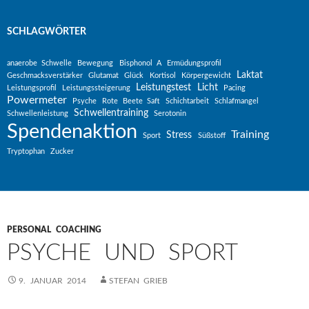
SCHLAGWÖRTER
anaerobe Schwelle
Bewegung
Bisphonol A
Ermüdungsprofil
Laktat
Geschmacksverstärker
Glutamat
Glück
Kortisol
Körpergewicht
Leistungstest
Licht
Leistungsprofil
Leistungssteigerung
Pacing
Powermeter
Psyche
Rote Beete Saft
Schichtarbeit
Schlafmangel
Schwellentraining
Schwellenleistung
Serotonin
Spendenaktion
Training
Stress
Sport
Süßstoff
Tryptophan
Zucker
PERSONAL COACHING
PSYCHE UND SPORT
9. JANUAR 2014
STEFAN GRIEB