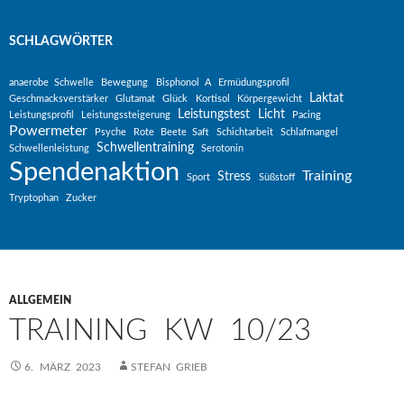
SCHLAGWÖRTER
anaerobe Schwelle
Bewegung
Bisphonol A
Ermüdungsprofil
Laktat
Geschmacksverstärker
Glutamat
Glück
Kortisol
Körpergewicht
Leistungstest
Licht
Leistungsprofil
Leistungssteigerung
Pacing
Powermeter
Psyche
Rote Beete Saft
Schichtarbeit
Schlafmangel
Schwellentraining
Schwellenleistung
Serotonin
Spendenaktion
Training
Stress
Sport
Süßstoff
Tryptophan
Zucker
ALLGEMEIN
TRAINING KW 10/23
6. MÄRZ 2023
STEFAN GRIEB